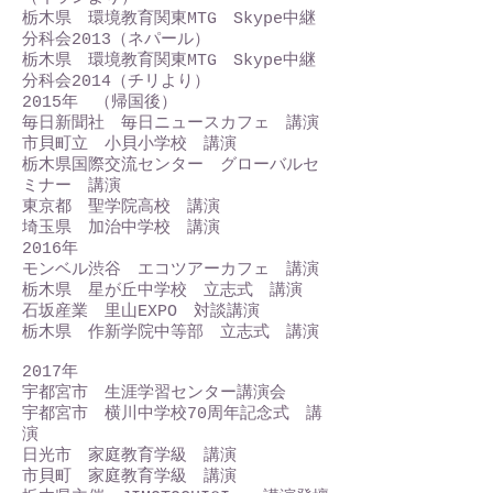
栃木県 環境教育関東MTG Skype中継
分科会2013（ネパール）
栃木県 環境教育関東MTG Skype中継
分科会2014（チリより）
2015年 （帰国後）
毎日新聞社 毎日ニュースカフェ 講演
市貝町立 小貝小学校 講演
栃木県国際交流センター グローバルセ
ミナー 講演
東京都 聖学院高校 講演
埼玉県 加治中学校 講演
2016年
モンベル渋谷 エコツアーカフェ 講演
栃木県 星が丘中学校 立志式 講演
石坂産業 里山EXPO 対談講演
栃木県 作新学院中等部 立志式 講演
2017年
宇都宮市 生涯学習センター講演会
宇都宮市 横川中学校70周年記念式 講
演
日光市 家庭教育学級 講演
市貝町 家庭教育学級 講演