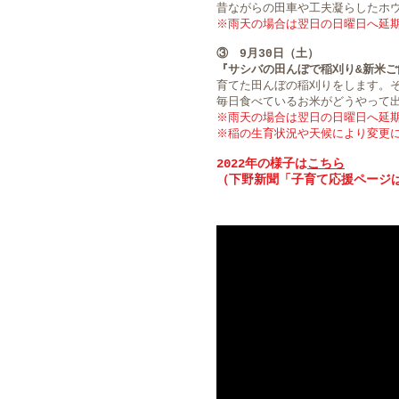
昔ながらの田車や工夫凝らしたホ
※雨天の場合は翌日の日曜日へ延
③ 9月30日（土）
『サシバの田んぼで稲刈り&新米ご
育てた田んぼの稲刈りをします。
毎日食べているお米がどうやって
※雨天の場合は翌日の日曜日へ延
​※稲の生育状況や天候により変更
​2022年の様
子は
こちら
（下野新聞「子育て応援ページ