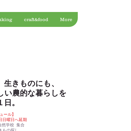
kking
craft&food
More
、生きものにも、
しい農的な暮らしを
１日。
゙ュール】
翌日日曜日へ延期
里自然学校 集合
もの探し