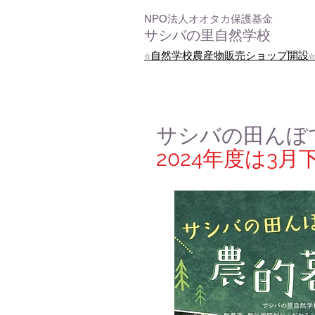
NPO法人オオタカ保護基金
サシバの里自然学校
☆自然学校農産物販売ショップ開設☆
サシバの田んぼ
2024年度は3