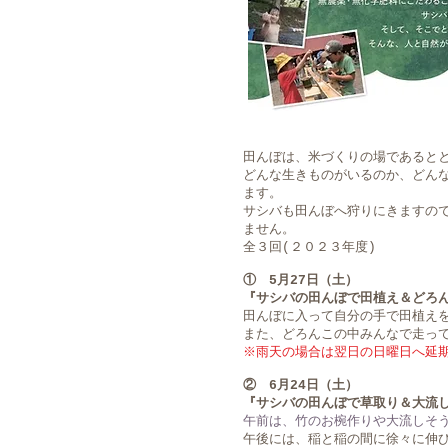
田んぼは、米づくりの場であると
どんな生きものがいるのか、どん
ます。
サシバも田んぼへ狩りにきますの
ません。
全３回(２０２３年度)
① 5月27日（土）
『サシバの田んぼで田植え＆どろ
田んぼに入って自分の手で田植え
また、どろんこの中みんなで走っ
​※雨天の場合は翌日の日曜日へ延
② 6月24日（土）
『サシバの田んぼで草取り＆大流
午前は、竹のお椀作りや大流しそ
午後には、稲と稲の間に徐々に伸