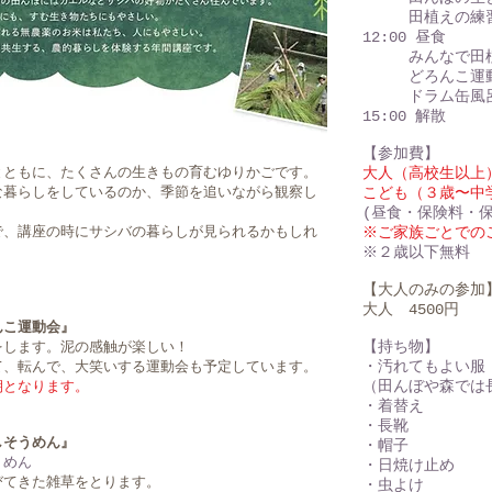
田植えの練
12:00 昼食
みんなで田
どろんこ運
ドラム缶風
15:00 解散
【参加費】
とともに、たくさんの生きもの育むゆりかごです。
大人（高校生以上）
な暮らしをしているのか、季節を追いながら観察し
こども（３歳〜中
(昼食・保険料・
で、講座の時にサシバの暮らしが見られるかもしれ
※ご家族ごとでの
​※２歳以下無料
【大人のみの参加
大人 4500円
んこ運動会』
【持ち物】
をします。泥の感触が楽しい！
・汚れてもよい服
て、転んで、大笑いする運動会も予定しています。
（田んぼや森では
期となります。
・着替え
・長靴
しそうめん』
・帽子
うめん
・日焼け止め
びてきた雑草をとります。
・虫よけ