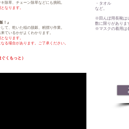
ウキ除草、チェーン除草などにも挑戦。
・タオル​​
期となります。
​など。
※田んぼ用長靴は
飯！』
数に限りがありま
そして、乾いた稲の脱穀、籾摺り作業。
​※マスクの着用
出来ているかがよくわかります。
期となります。
になる場合があ
ります。ご了承ください。
はぐくもっと）