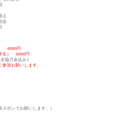
習
植え
動会
呂
 4000円
学生
） 3000円
保全協力金込み)
ご参加お願いします。
】
長ズボンでお願いします。）