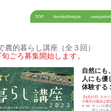
TOP
farm&lifestyle
camp&tre
で農的暮らし講座（全３回）
月下旬ごろ募集開始します。
自然にも
人にも優
​体験する
【5月27日 スケシ
​​※雨天の場合は
9:30 サシバの
田んぼの生き